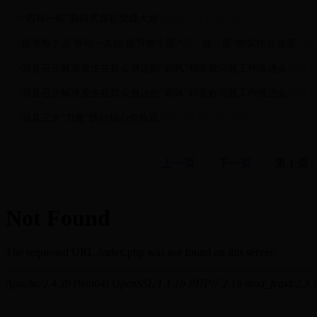
·
2016-3-4 15:32:15
“四有一帐”新模式撑起党建大旗
·
201
精准每个点 带动一条线 提升整个面 “点、线、面”抓实扶贫攻坚
·
2015-
我县召开解决发生在群众身边的“四风”和腐败问题工作推进会
·
2015-
我县召开解决发生在群众身边的“四风”和腐败问题工作推进会
·
2015-9-15 16:29:01
我县三大“力量”践行核心价值观
上一页
下一页
第
1
页 /