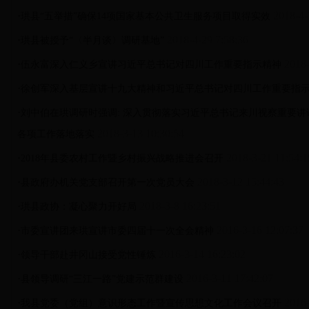
·
2018-4-
珙县“五举措”确保14项国家基本公共卫生服务项目取得实效
·
2018-4-29 7:58:36
珙县被授予“〈半月谈〉调研基地”
·
2018-
伍永富深入仁义乡宣讲习近平总书记对四川工作重要指示精神
·
徐创军深入基层宣讲十九大精神和习近平总书记对四川工作重要指
·
刘中伯在珙调研时强调: 深入贯彻落实习近平总书记来川视察重要讲
2018-3-13 10:30:54
各项工作落地落实
·
2018-3-21 11:54:1
2018年县委农村工作暨乡村振兴战略推进会召开
·
2018-3-12 15:44:43
县政府办机关党支部召开第一次党员大会
·
2018-3-8 16:23:51
珙县政协：凝心聚力开好局
·
2016-3-16 12:07:37
市委宣讲团来珙宣讲市委四届十一次全会精神
·
2016-3-14 16:23:02
领导干部赴井冈山接受党性锤炼
·
2016-3-11 17:42:07
县领导调研“三江一路”党建示范群建设
·
2016-
我县党委（党组）意识形态工作暨宣传思想文化工作会议召开