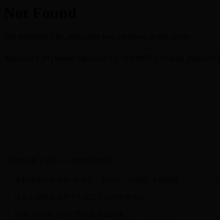
您的位置：首页>>>党的群众路线
·
2018-4-29 8
市妇联来珙县开展“大学习、大讨论、大调研”专项调研
·
2018-4-29 8:01:42
珙县人民政府召开十七届二十八次常务会议
·
2018-4-29 8:00:36
珙县“三举措”夯实扫黑除恶基础保障