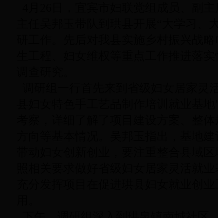
4月26日，宜宾市妇联党组成员、副
主任吴邦玉带队到珙县开展“大学习、
研工作。先后对我县实施乡村振兴战略
生工程、妇女维权等重点工作推进落实
调查研究。
调研组一行首先来到省级妇女居家灵活
县妇女特色手工艺品制作培训就业基地
考察，详细了解了项目建设方案、整体
方向等基本情况。吴邦玉指出，基地建
带动妇女创新创业，要注重整合县域区
照相关要求做好省级妇女居家灵活就业
充分发挥项目在促进珙县妇女就业创业
用。
下午，调研组深入到珙泉镇南城社区