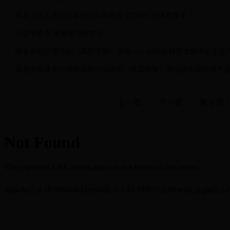
·
2016-7-8 11
我县少年儿童业余体校女队喜获省“苗苗杯”篮球赛季军
·
2016-7-4 11:52:44
公益书香亭 暑期看书好去处
·
珙县原创方言话剧《凤凰涅槃》首演 ――以代家村党支部书记史进
·
我县庆祝建党95周年原创方言话剧《凤凰涅槃》首场演出新闻通气
上一页
下一页
第
2
页 /