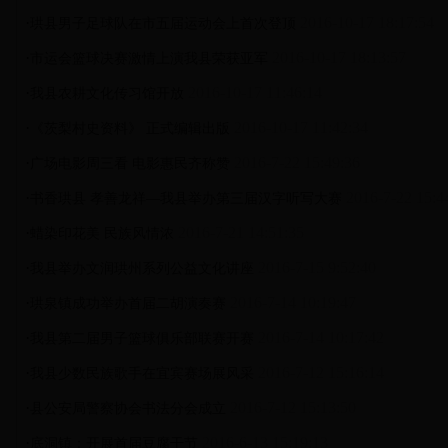
·
2016-10-17 18:17:54
珙县男子足球队在市五届运动会上首次登顶
·
2016-10-17 18:13:57
市运会篮球决赛激情上演我县荣获亚军
·
2016-10-17 11:46:14
我县农耕文化传习馆开放
·
2016-10-17 11:42:34
《茨梨村史资料》 正式编辑出版
·
2016-7-22 15:49:36
广场电影周三看 电影惠民齐称赞
·
2016-7-22 15:4
书香珙县 孝善龙祥—我县举办第三届汉字听写大赛
·
2016-7-21 14:51:35
蜡染印花美 民族风情浓
·
2016-7-15 9:52:40
我县举办文润珙州系列公益文化讲座
·
2016-7-14 10:19:47
珙泉镇成功举办首届二胡演奏赛
·
2016-7-14 10:17:42
我县第二届男子篮球俱乐部联赛开赛
·
2016-7-12 15:16:14
我县少数民族歌手在宜宾赛场展风采
·
2016-7-12 15:13:50
县公安局警察协会书法分会成立
·
2016-6-13 15:19:13
底洞镇：开展首届豆腐干节