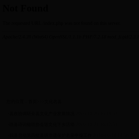
您的位置：首页>>>文化名县
·
2016-10-26 16:18:53
县政协调研全县文化产业发展情况
·
2016-10-21 16:17:53
珙县诗词楹联协会送文化下乡活动
·
2016-10-18 14:56:49
我县启动第四批县级非遗保护名录申报工作