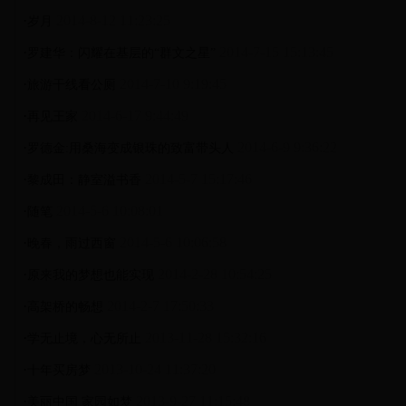
·
2014-8-12 11:23:25
岁月
·
2014-7-15 15:13:45
罗建华：闪耀在基层的“群文之星”
·
2014-7-10 9:19:45
旅游干线看公厕
·
2014-6-17 9:44:49
再见王家
·
2014-6-9 9:36:22
罗德金:用桑海变成银珠的致富带头人
·
2014-5-7 15:17:46
黎成田：静室溢书香
·
2014-5-6 10:08:01
随笔
·
2014-5-6 10:06:58
晚春，雨过西窗
·
2014-2-28 10:54:25
原来我的梦想也能实现
·
2014-2-7 17:50:33
高架桥的畅想
·
2013-11-28 15:32:16
学无止境，心无所止
·
2013-10-24 11:37:20
十年买房梦
·
2013-9-27 11:15:48
美丽中国 家园如梦