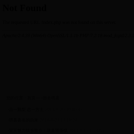
您的位置：首页>>>游走珙县
·
2014-8-26 10:06:47
品一颗梨 恋一方土
·
2014-8-21 11:16:24
珙县县名的由来
·
2014-8-13 15:42:55
宜宾魅力镇乡推介：珙县巡场镇