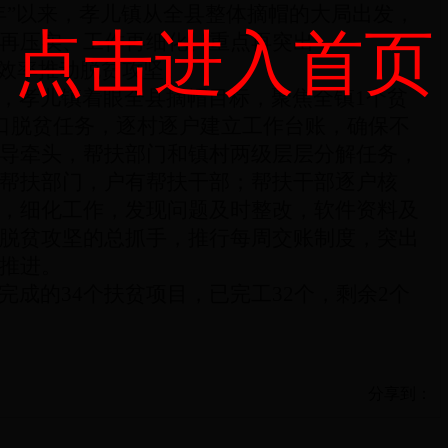
年”以来，孝儿镇从全县整体摘帽的大局出发，
点击进入首页
再压实、工作再细化、重点再突出
——
高效率推动脱贫攻坚。
，孝儿镇
着眼全县摘帽目标，聚焦全镇
1个贫
人口脱贫任务，逐村逐户建立工作台账，确保不
导牵头，帮扶部门和镇村两级层层分解任务，
帮扶部门，户有帮扶干部；帮扶干部逐户核
，
细化工作，
发现问题及时整改，软件资料及
脱贫攻坚的总抓手
，
推行每周交账制度，突出
推进。
完成的
34个扶贫项目，已完工32个，剩余2个
分享到：