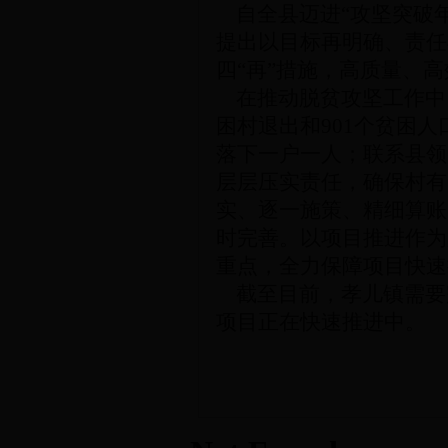
自全县迈进
“攻坚突破
提出
以目标再明确、责任
四
“再”措施，高质量、
在推动脱贫攻坚工作中
困村退出和901个贫困
落下一户一人
；
联系县领
层层压实责任，确保村有
实、逐一施策、精细算账
时完善。以项目推进作为
重点
，
全力保障项目快速
截至目前，
孝儿镇需要
项目正在快速推进中。