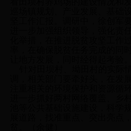
看田坝村养鸡场的建设情况和
巡场镇规划、产业发展、基础
坚工作
汇报。调研中，
徐创军
进一步加强组织领导，强化责
化举措
，在
推进
脱贫攻坚工作
率，在确保脱贫任务完成的同
让地方发展，同时经得起考验
针对田坝村
、坳田村的实际
调，
相关部门要牵好头，
在发
注重相关的环境保护和资源循
进一步
抓好
两村
网络覆盖
、
乡
池等公共基础设施建设
，科学
展道路，找准重点、突出亮点
贫。（
余健
）