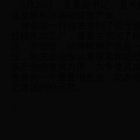
6月20日，县委副书记、县长
业发展和巡场镇扶贫产业。
徐创军一行首先来到了
位于
丝楠木
加工厂
，查看并询问了
况，
并
指出，
珍稀树种产业
是
业
，
相关企业应
认真探索和总
该产业的发展力度，力争使其
发展的一个重要增长点，助农
态建设的好示范。