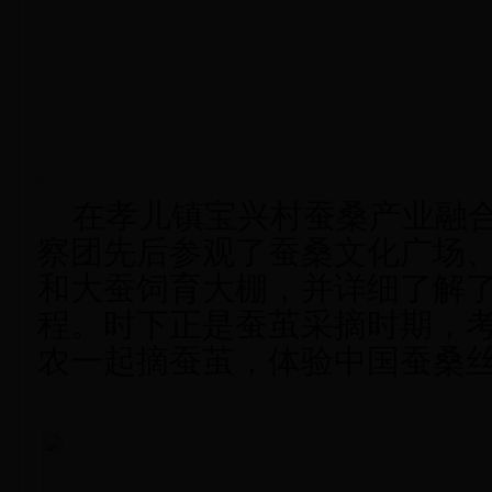
在孝儿镇宝兴村蚕桑产业融合
察团先后参观了蚕桑文化广场
和大蚕饲育大棚，并详细了解
程。时下正是蚕茧采摘时期，
农一起摘蚕茧，体验中国蚕桑