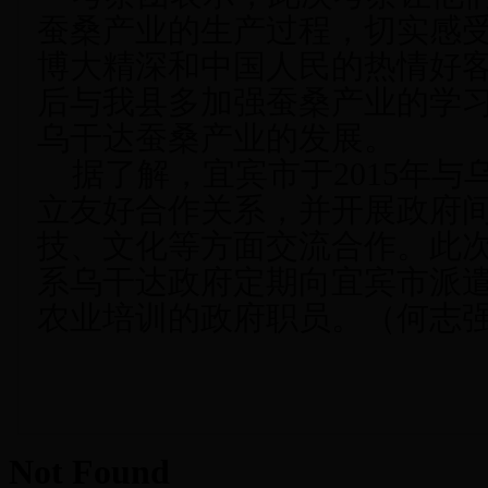
蚕桑产业的生产过程，切实感
博大精深和中国人民的热情好
后与
我
县多加强蚕桑产业的学
乌干达蚕桑产业的发展。
据了解，
宜宾市
于
2015
年与
立友好合作关系，并开展政府
技、文化等方面交流合作。此
系乌干达政府定期向
宜宾市
派
农业培训的政府职员。（何志