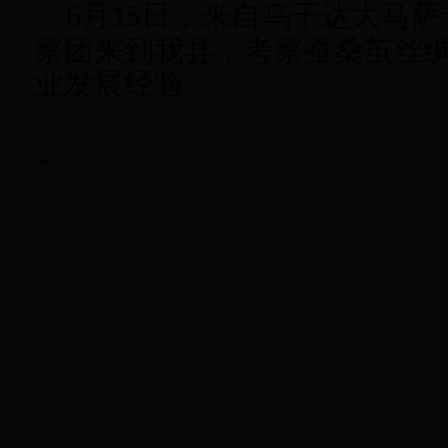
6
月
日，来自乌干达大马萨
15
察团
来到我
县，考察蚕桑茧丝
业发展经验
。