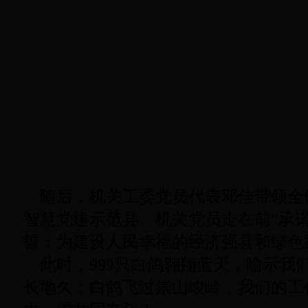
随后，机关工委党员代表邓佳带领全
智慧党建示范县、机关党员走在前”承
誓：为建设人民幸福的经济强县和绿色
此时，999只白鸽翱翔蓝天，喻示我
长地久；白鸽飞过崇山峻岭，我们的工