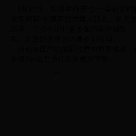
6月13日，我县举行庆七一“奋进新时
党誓词和“创建智慧党建示范县、机关
活动，县委书记叶盛参加活动并领誓，
军，县政协主席孙怀勇参加活动。
活动在庄严的国际歌声中拉开帷幕，
带领486名党员代表向党旗宣誓。