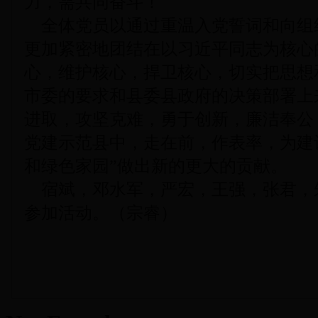
力，需共同奋斗！
全体党员以通过重温入党誓词和向组
更加紧密地团结在以习近平同志为核心
心，维护核心，捍卫核心，切实把思想
市委的要求和县委县政府的决策部署上
进取，攻坚克难，勇于创新，廉洁奉公
党建示范县中，走在前，作表率，为建
和绿色家园”做出新的更大的贡献。
宿斌，邓水军，严宏，王强，张君，
参加活动。（宗睿）