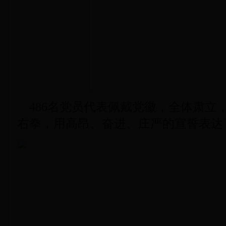
486名党员代表佩戴党徽，全体肃立
右拳，用高昂、奋进、庄严的宣誓表达