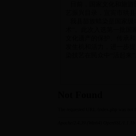
日前，国家
文化和旅游
艺振兴目录，宜宾市珙县
我
县苗族蜡染是国家级
术”。此次入选第一批国
文化遗产的保护、传承和
发生机和活力，进一步提
染技艺在民众中“活起来