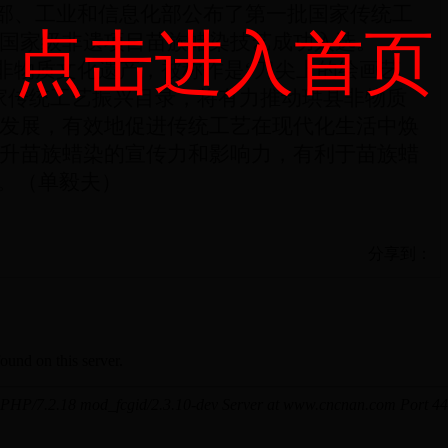
部、工业和信息化部公布了第一批国家传统工
点击进入首页
国家级非遗项目苗族蜡染技艺成功入选。
非物质文化遗产
，
被称作是
“刀尖上的绘画艺
家传统工艺振兴目录，将有力推动珙县非物质
发展，有效地促进传统工艺在现代化生活中焕
升苗族蜡染的宣传力和影响力，有利于苗族蜡
”。（单毅夫）
分享到：