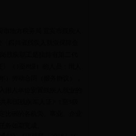
宾市地方税务局
宜宾市残疾人
发〈四川省残疾人就业保障金
岗残疾职工是指持有第二代
证》（
1
至
8
级）的人员；
用人
年）劳动合同（服务协议），
入用人单位安置残疾人就业的
共和国残疾军人证》
1
至
3
级
定比例的各机关、事业、企业
任务如期完成。