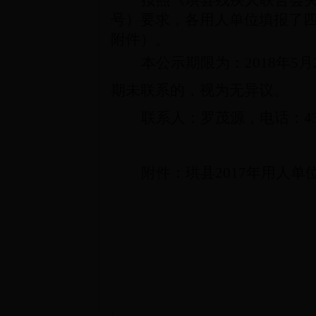
按照《珙县残疾人联合会
号）要求，各用人单位填报了
附件）。
本公示期限为：
2018
年
5
月
期未联系的，视为无异议。
联系人：罗茂源，电话：
4
附件：珙县
2017
年用人单