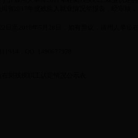
关于开展用人单位
2017
年在岗残疾职工就业认定的
四川省
2017
年度残疾人就业情况年报表，经审核，
2
2日至
2018
年
5
月
2
8
日，如有异议，请用人单位
311914
，
QQ: 1490677978
位在岗残疾职工认定情况公示表