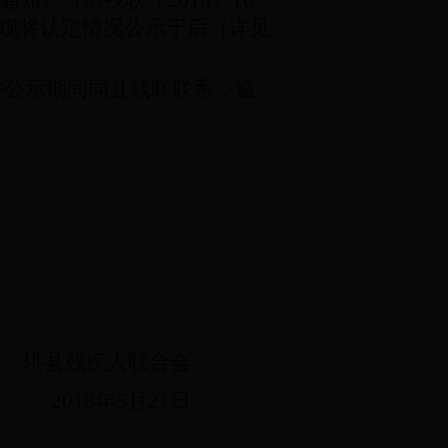
通知》（珙残联〔
2018
〕
16
现将认定情况公示于后（详见
在公示期间同县残联联系，逾
珙县残疾人联合会
2018
年
5
月21日