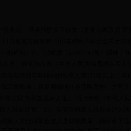
方税务局、珙县残联
关于转发《宜宾市财政局
宜
厅
四川省地方税务局
四川省残疾人联合会关于印
知〉的通知》的（
珙财发〔
2016
〕
41
号）精神，
在
的人员，或者持有效《中华人民共和国残疾军人
或依法与就业年龄段内的残疾人签订
1
年以上（含
1
最低工资标准，并足额缴纳社会保险费的，方可计
中华人民共和国残疾人证》
1
至
2
级或《中华人民
疾人就业计算。
2017
年安置残疾人就业未达到法
纳残疾人就业保障金进入县财政国库，确保市下达