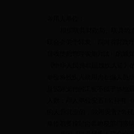
各用人单位：
根据珙县财政局、珙县地
联合会关于转发〈四川省财政
征收使用管理实施方法〉的通
《中华人民共和国残疾人证》
单位将残疾人录用为在编人员
且实际支付的工资不低于当地
人数；
用人单位安
置
1
名持有《
的人员就业的，按照安
置
2
名残
单位都要按时向县地税部门缴