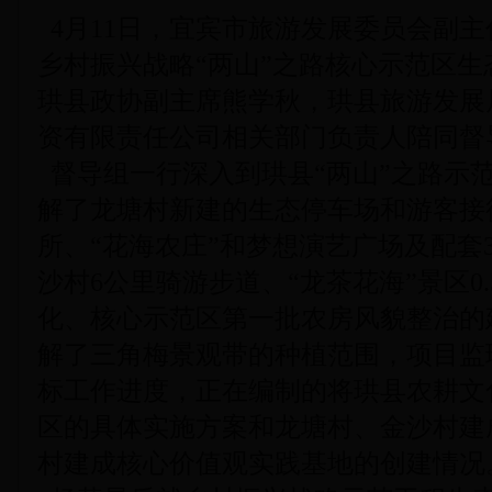
4月11日，宜宾市旅游发展委员会副
乡村振兴战略“两山”之路核心示范区
珙县政协副主席熊学秋，珙县旅游发展
资有限责任公司相关部门负责人陪同督
督导组一行深入到珙县“两山”之路示
解了龙塘村新建的生态停车场和游客接
所、“花海农庄”和梦想演艺广场及配套
沙村6公里骑游步道、“龙茶花海”景区0
化、核心示范区第一批农房风貌整治的
解了三角梅景观带的种植范围，项目监
标工作进度，正在编制的将珙县农耕文
区的具体实施方案和龙塘村、金沙村建
村建成核心价值观实践基地的创建情况