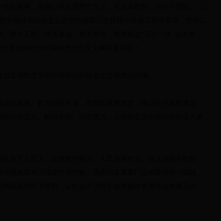
中全会精神，坚持以马克思列宁主义、毛泽东思想、邓小平理论、“三
时代中国特色社会主义思想为指导，坚持稳中求进工作总基调，坚持以
争、伟大工程、伟大事业、伟大梦想，统筹推进“五位一体”总体布
奋力开创新时代中国特色社会主义事业新局面！
建成富强民主文明和谐美丽的社会主义现代化强国。
面深化改革、扩大对外开放，贯彻新发展理念，推动经济高质量发
我国经济实力、科技实力、综合国力，让社会主义市场经济的活力更
展社会主义民主，坚持党的领导、人民当家作主、依法治国有机统
家治理体系和治理能力现代化，巩固和发展最广泛的爱国统一战线，
更加真实的民主权利，让社会主义民主的优越性更加充分地展示出