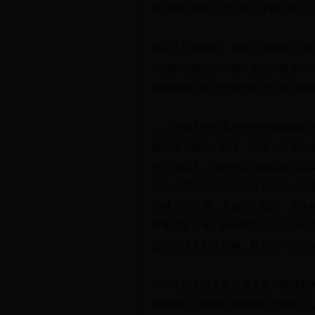
来到强起来的伟大飞跃是中国人民奋
中国人民的特质、禀赋不仅铸就了绵
深刻影响着当代中国人的精神世界。
国发展和人类文明进步提供了强大精
——中国人民是具有伟大创造精神的
国产生了老子、孔子、庄子、孟子、
药、印刷术、指南针等深刻影响人类
元曲、明清小说等伟大文艺作品，传
长城、都江堰、大运河、故宫、布达
有地迸发出来，推动我国日新月异向
扬这种伟大创造精神，我们就一定能
——中国人民是具有伟大奋斗精神的
发和建设了祖国辽阔秀丽的大好河山