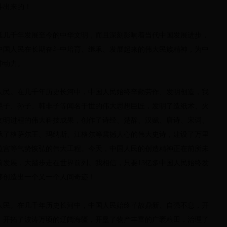
斗出来的！
延几千年发展至今的中华文明，而且深刻影响着当代中国发展进步，
中国人民在长期奋斗中培育、继承、发展起来的伟大民族精神，为中
神动力。
人民。在几千年历史长河中，中国人民始终辛勤劳作、发明创造，我
墨子、孙子、韩非子等闻名于世的伟大思想巨匠，发明了造纸术、火
文明进程的伟大科技成果，创作了诗经、楚辞、汉赋、唐诗、宋词、
承了格萨尔王、玛纳斯、江格尔等震撼人心的伟大史诗，建设了万里
拉宫等气势恢弘的伟大工程。今天，中国人民的创造精神正在前所未
前发展，大踏步走在世界前列。我相信，只要13亿多中国人民始终发
够创造出一个又一个人间奇迹！
人民。在几千年历史长河中，中国人民始终革故鼎新、自强不息，开
，开拓了波涛万顷的辽阔海疆，开垦了物产丰富的广袤粮田，治理了