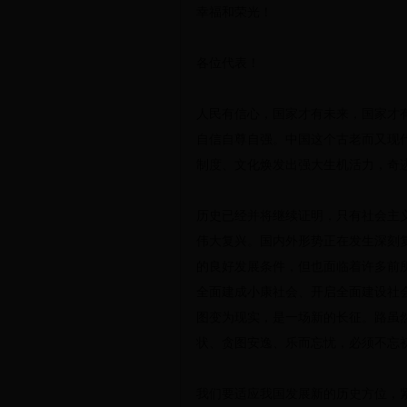
幸福和荣光！
各位代表！
人民有信心，国家才有未来，国家才
自信自尊自强。中国这个古老而又现
制度、文化焕发出强大生机活力，奇
历史已经并将继续证明，只有社会主
伟大复兴。国内外形势正在发生深刻
的良好发展条件，但也面临着许多前
全面建成小康社会、开启全面建设社
图变为现实，是一场新的长征。路虽
状、贪图安逸、乐而忘忧，必须不忘
我们要适应我国发展新的历史方位，