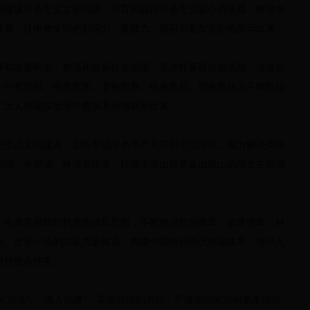
快建设社会主义文化强国，培育和践行社会主义核心价值观，推动中
发展，让中华文明的影响力、凝聚力、感召力更加充分地展示出来。
障和改善民生，加强和创新社会治理，坚决打赢脱贫攻坚战，促进社
、劳有所得、病有所医、老有所养、住有所居、弱有所扶上不断取得
广大人民现实生活中更加充分地展示出来。
进生态文明建设，加快形成绿色生产方式和生活方式，着力解决突出
更绿、水更清、环境更优美，让绿水青山就是金山银山的理念在祖国
，全面贯彻新时代党的强军思想，不断推进政治建军、改革强军、科
色、世界一流的武装力量体系，构建中国特色现代作战体系，推动人
时代使命任务。
港人治港”、“澳人治澳”、高度自治的方针，严格依照宪法和基本法办