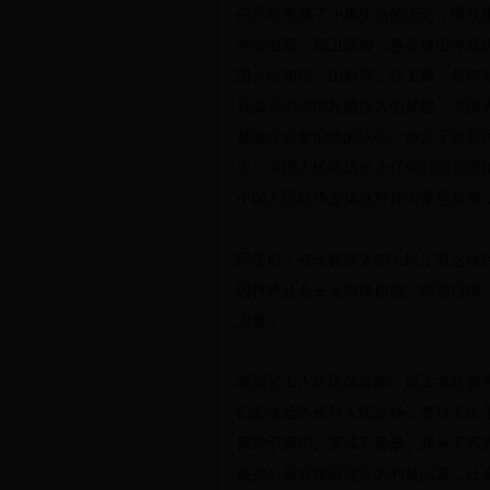
们不仅形成了小康生活的理念，而且
夸父追日、精卫填海、愚公移山等我
国人民相信，山再高，往上攀，总能
兴成为中华民族最伟大的梦想，中国
基础上光复旧物的决心、自立于世界民
天，中国人民比历史上任何时期都更
中国人民始终发扬这种伟大梦想精神
同志们！有这样伟大的人民，有这样
国特色社会主义道路自信、理论自信
力量！
我国是工人阶级领导的、以工农联盟
们必须始终坚持人民立场，坚持人民
拥护不拥护、赞成不赞成、高兴不高
最关心最直接最现实的利益问题，让