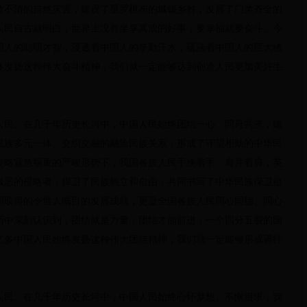
数不清的自然灾害，建设了星罗棋布的城镇乡村，发展了门类齐全的
人民自古就明白，世界上没有坐享其成的好事，要幸福就要奋斗。今
国人的聪明才智，浸透着中国人的辛勤汗水，蕴涵着中国人的巨大牺
始终发扬这种伟大奋斗精神，我们就一定能够达到创造人民更加美好生
人民。在几千年历史长河中，中国人民始终团结一心、同舟共济，建
个民族多元一体、交织交融的融洽民族关系，形成了守望相助的中华民
侵略寇急祸重的严峻形势下，我国各族人民手挽着手、肩并着肩，英
极恶的侵略者，捍卫了民族独立和自由，共同书写了中华民族保卫祖
国取得的令世人瞩目的发展成就，更是全国各族人民同心同德、同心
历中深刻认识到，团结就是力量，团结才能前进，一个四分五裂的国
3亿多中国人民始终发扬这种伟大团结精神，我们就一定能够形成勇往
人民。在几千年历史长河中，中国人民始终心怀梦想、不懈追求，我