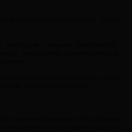
和国主席，我对各位代表和全国各族人民给予我的信任，表示衷心的
务，使命光荣，责任重大。我将一如既往，忠实履行宪法赋予的职
，竭尽全力，勤勉工作，赤诚奉献，做人民的勤务员，接受人民监
民的信任和重托！
高的职位，都必须牢记我们的共和国是中华人民共和国，始终要把人
意为人民服务，始终为人民利益和幸福而努力工作。
英雄。波澜壮阔的中华民族发展史是中国人民书写的！博大精深的中
的中华民族精神是中国人民培育的！中华民族迎来了从站起来、富起