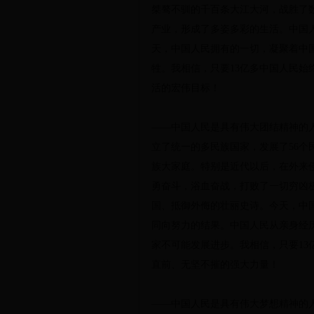
桀骜不驯的千百条大江大河，战胜了
产业，形成了多姿多彩的生活。中国
天，中国人民拥有的一切，凝聚着中
牲。我相信，只要13亿多中国人民
活的宏伟目标！
——中国人民是具有伟大团结精神的
立了统一的多民族国家，发展了56
族大家庭。特别是近代以后，在外来
勇奋斗，浴血奋战，打败了一切穷凶
国、抵御外侮的壮丽史诗。今天，中
同向努力的结果。中国人民从亲身经
家不可能发展进步。我相信，只要1
直前、无坚不摧的强大力量！
——中国人民是具有伟大梦想精神的