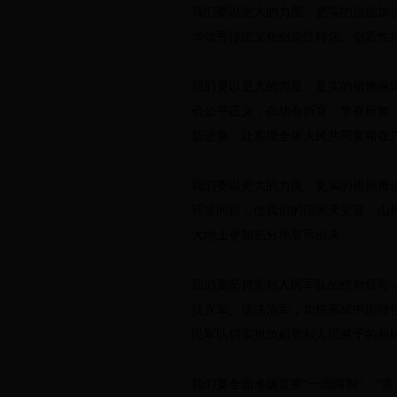
我们要以更大的力度、更实的措施加
华优秀传统文化创造性转化、创新性
我们要以更大的力度、更实的措施保
会公平正义，在幼有所育、学有所教
新进展，让实现全体人民共同富裕在
我们要以更大的力度、更实的措施推
环境问题，使我们的国家天更蓝、山
大地上更加充分地展示出来。
我们要坚持党对人民军队的绝对领导
技兴军、依法治军，加快形成中国特
民军队切实担负起党和人民赋予的新
我们要全面准确贯彻“一国两制”、“