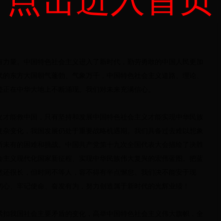
有力量。中国特色社会主义进入了新时代，勤劳勇敢的中国人民更加
代的东方大国朝气蓬勃、气象万千，中国特色社会主义道路、理论、
迹正在中华大地上不断涌现。我们对未来充满信心。
义才能救中国，只有坚持和发展中国特色社会主义才能实现中华民族
复杂变化，我国发展仍处于重要战略机遇期。我们具备过去难以想象
所未有的困难和挑战。中国共产党第十九次全国代表大会描绘了决胜
会主义现代化国家新征程、实现中华民族伟大复兴的宏伟蓝图。把蓝
然还很长，但时间不等人，容不得有半点懈怠。我们决不能安于现
初心、牢记使命、奋发有为，努力创造属于新时代的光辉业绩！
紧扣我国社会主要矛盾的变化，高举中国特色社会主义伟大旗帜，全