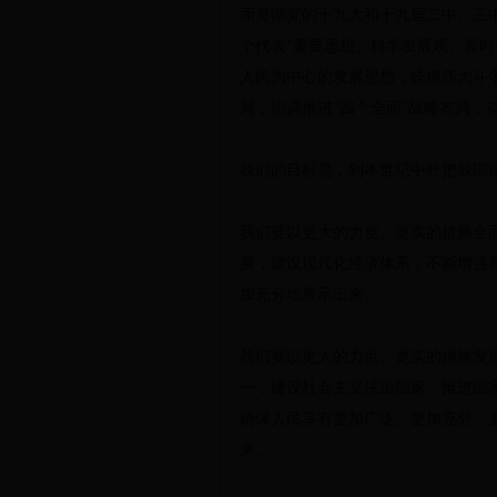
面贯彻党的十九大和十九届二中、三
个代表”重要思想、科学发展观、新
人民为中心的发展思想，统揽伟大斗
局，协调推进“四个全面”战略布局，
我们的目标是，到本世纪中叶把我国
我们要以更大的力度、更实的措施全
展，建设现代化经济体系，不断增强
加充分地展示出来。
我们要以更大的力度、更实的措施发
一，建设社会主义法治国家，推进国
确保人民享有更加广泛、更加充分、
来。