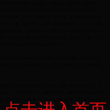
秉持天下为公的情怀，盘古开天、女娲补天、伏羲画卦、神农尝草、
国古代神话深刻反映了中国人民勇于追求和实现梦想的执着精神。中
登顶；路再长，走下去，定能到达。近代以来，实现中华民族伟大复
人民百折不挠、坚忍不拔，以同敌人血战到底的气概、在自力更生的
族之林的能力，为实现这个伟大梦想进行了170多年的持续奋斗。今
接近、更有信心和能力实现中华民族伟大复兴。我相信，只要13亿多
，我们就一定能够实现中华民族伟大复兴！
伟大的民族，有这样的伟大民族精神，是我们的骄傲，是我们坚定中
、制度自信、文化自信的底气，也是我们风雨无阻、高歌行进的根本
为基础的人民民主专政的社会主义国家，国家一切权力属于人民。我
主体地位，虚心向人民学习，倾听人民呼声，汲取人民智慧，把人民
兴、答应不答应作为衡量一切工作得失的根本标准，着力解决好人民
点击进入首页
全体中国人民和中华儿女在实现中华民族伟大复兴的历史进程中共享