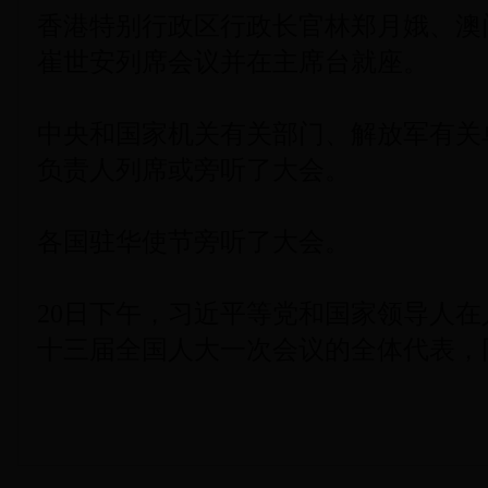
香港特别行政区行政长官林郑月娥、澳
崔世安列席会议并在主席台就座。
中央和国家机关有关部门、解放军有关
负责人列席或旁听了大会。
各国驻华使节旁听了大会。
20日下午，习近平等党和国家领导人
十三届全国人大一次会议的全体代表，