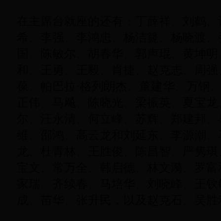
在主席台就座的还有：丁薛祥、刘鹤、
希、李强、李鸿忠、杨洁篪、杨晓渡、
国、陈敏尔、胡春华、郭声琨、黄坤明
和、王勇、王毅、肖捷、赵克志、周强
葆、帕巴拉·格列朗杰、董建华、万钢
正伟、马飚、陈晓光、梁振英、夏宝龙
尔、汪永清、何立峰、苏辉、郑建邦、
维、邵鸿、高云龙和刘延东、李源潮、
龙、杜青林、王胜俊、陈昌智、严隽琪
宝文、常万全、韩启德、林文漪、罗富
家瑞、齐续春、马培华、刘晓峰、王钦
成、苗华、张升民，以及赵克石、吴胜