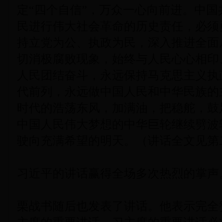
定“四个自信”，万众一心向前进。中
民进行伟大社会革命的历史责任，必须
持立党为公、执政为民，深入推进全面
切消极腐败现象，始终与人民心心相印
人民团结奋斗，永远保持马克思主义执
代前列，永远做中国人民和中华民族的
时代的浩荡东风，加满油，把稳舵，鼓
中国人民伟大梦想的中华巨轮继续劈波
驶向充满希望的明天。（讲话全文见第
习近平的讲话赢得全场多次热烈的掌声
栗战书随后也发表了讲话。他表示完全