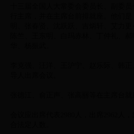
十三届全国人大常委会委员长、副委员
行主席，并在主席台前排就座。他们是
明、张春贤、沈跃跃、吉炳轩、艾力更
陈竺、王东明、白玛赤林、丁仲礼、郝
华、杨振武。
李克强、汪洋、王沪宁、赵乐际、韩正
导人出席会议。
张德江、俞正声、张高丽等在主席台就
会议应出席代表2980人，出席2962人
合法定人数。