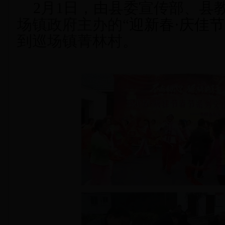
2
月
1日，由县委宣传部、
县
场镇政府主
办的
“
迎新春
·庆佳节
到巡场
镇菁林村。