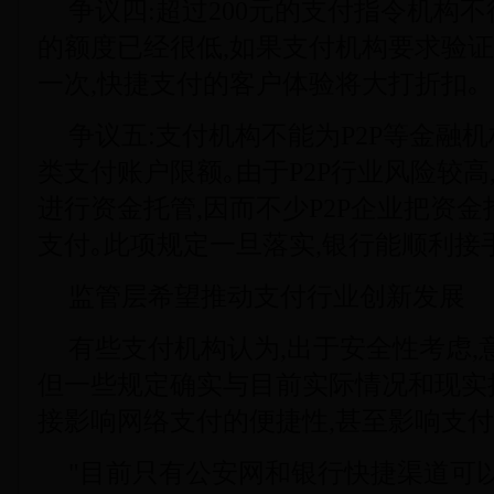
争议四:超过200元的支付指令机构不
的额度已经很低,如果支付机构要求验证
一次,快捷支付的客户体验将大打折扣｡
争议五:支付机构不能为P2P等金融
类支付账户限额｡由于P2P行业风险较高
进行资金托管,因而不少P2P企业把资
支付｡此项规定一旦落实,银行能顺利接手
监管层希望推动支付行业创新发展
有些支付机构认为,出于安全性考虑,
但一些规定确实与目前实际情况和现实
接影响网络支付的便捷性,甚至影响支付
"目前只有公安网和银行快捷渠道可以