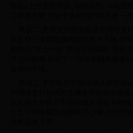
验证｡上传文凭学历､纳税证明､水电缴
工薪族不难,但对于农村用户就不是一件
争议二:要求支付指令验证方式与支
签名对于使用电脑网购的用户不难,但
购物的"掌上一族"来说有些困难｡而且,日累
万元的限额,则对于一些喜欢网购奢侈品
会感到不便｡
争议三:支付账户不能向他人银行借
为网络支付机构民生服务中的基本服务,
意见稿支付账户不得向他人借记卡转账
方支付转账额度的限制,不少客户只能选
转账成本上升｡