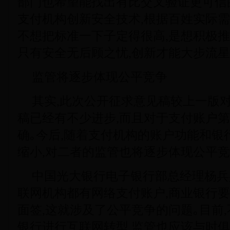
部门也希望能找出有比交叉验证更可信
支付机构创新安全技术,根据百姓实际需
不想把标准一下子定得很高,是想积极推
只有安全无后顾之忧,创新才能大步流星
监管将逐步体现公平竞争
其实,此次公开征求意见稿较上一版
稿已经有不少进步,而且对于支付账户
确｡今后,随着支付机构的账户功能和银
缩小,对二者的监管也将逐步体现公平竞
中国光大银行电子银行部总经理杨兵
联网机构都有网络支付账户,商业银行要
面签,这就涉及了公平竞争的问题｡目前
银行进行互联网转型,监管也应该与时俱