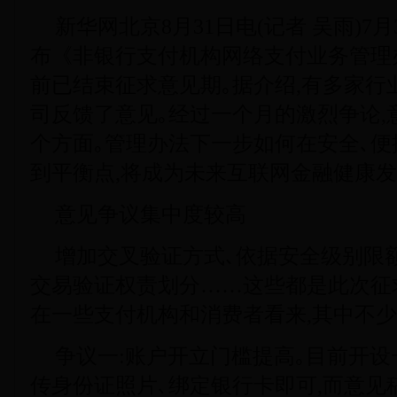
新华网北京8月31日电(记者 吴雨)7
布《非银行支付机构网络支付业务管理办
前已结束征求意见期｡据介绍,有多家行
司反馈了意见｡经过一个月的激烈争论,
个方面｡管理办法下一步如何在安全､便
到平衡点,将成为未来互联网金融健康发
意见争议集中度较高
增加交叉验证方式､依据安全级别限额
交易验证权责划分……这些都是此次征
在一些支付机构和消费者看来,其中不少
争议一:账户开立门槛提高｡目前开
传身份证照片､绑定银行卡即可,而意见