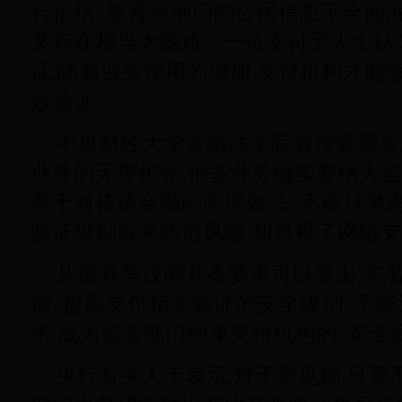
行征信､教育等部门的公民信息不全面,
又存在相当大困难｡"一位支付宝人士认
证,随着业务使用的增加,支付机构才能
效验证｡
中央财经大学金融法学院教授黄震表
业务的无序扩张,很多业务确实要纳入监
基于对传统金融的管理做法｡不能只考
验证级别等来防范风险,却忽视了网络支
从最具争议的几条要求可以看出,实
额､提高支付指令验证的安全级别､不
求,成为监管部门约束支付机构的"安全底
央行有关人士表示,对于意见稿,只要不