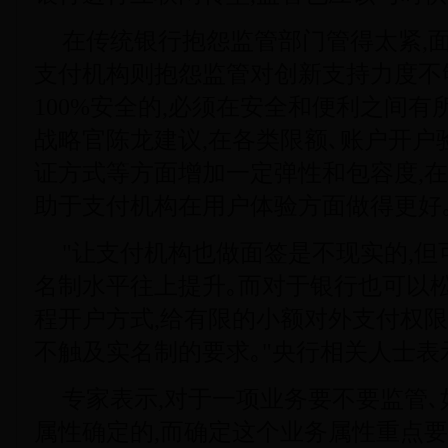
在传统银行抱怨监管部门管得太紧,面
支付机构则抱怨监管对创新支持力度不
100%安全的,必须在安全和便利之间有
战略官陈龙建议,在各类限额､账户开户
证方式等方面增加一定弹性和包容度,在
助于支付机构在用户体验方面做得更好
"让支付机构也做面签是不现实的,
名制水平往上提升｡而对于银行也可以松
程开户方式,给有限的小额对外支付权限
不触及实名制的要求｡"央行相关人士表
专家表示,对于一项业务要不要监管､
属性确定的,而确定这个业务属性重点