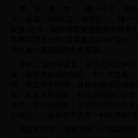
梦、法、廉、赞……哪一个字，为你的
大、反腐、APEC蓝、新常态……哪一个
画像?近日，国家语言资源监测与研究
民网共同主办的“汉语盘点2014”活动
为年末一道靓丽的文化景观。
是的，这些词背后，是民心民意的汇
展，是民主政治的前行。十八大之后，
待，经过两年时间，这样的期待已经慢
实。从改革到创新，从法治到核心价值
活力、前行的能量，正写照亿万人民对
自信———这何尝不也是一种民意的“新
语言和文字，堪称反映一个国家国民