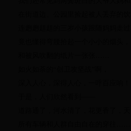
我们还常见到两鬓斑白的大爷大妈和
在街道边、公园里捡起被人丢弃的饮
连趔趔趄趄的三岁小孩跟随妈妈走过
竟也懂得弯腰拾起一个小小的烟头，
和被风吹翻的纸片一张张……
如火如荼的“创卫攻坚战”啊，
深入人心，深得人心，一呼百应响！
于是，人们欣然看到——
道路通了，河水清了，花更香了，天
所有车辆和人群自由自在的穿往……