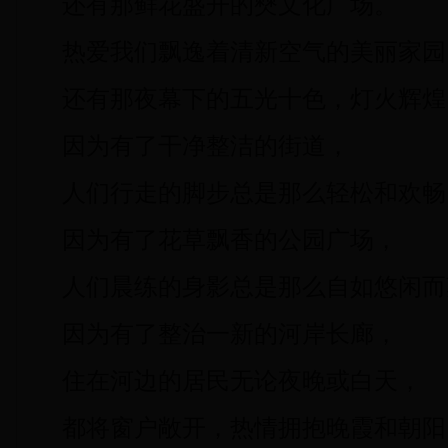
还有那鲜花盛开的僰文化广场。
热爱我们飘逸着清新空气的美丽家园
还有那夜幕下的五光十色，灯火辉煌
因为有了干净整洁的街道，
人们行走的脚步总是那么轻松和欢畅
因为有了花草飘香的公园广场，
人们晨练的身影总是那么自如悠闲而
因为有了整治一新的河岸长廊，
住在河边的居民无论夜晚或白天，
都将窗户敞开，热情拥抱晚霞和朝阳