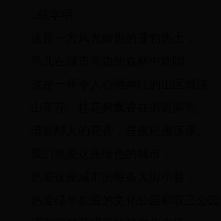
□张学明
这是一方风光旖旎的蓬勃热土，
鸟儿在城市周边的森林中欢唱；
这是一座令人心驰神往的山区城镇，
山茶花、桂花树飘香在街道两旁。
清新醉人的花香，昼夜轻拂荡漾。
我们热爱这座绿色的城市，
热爱这座城市的每条大街小巷，
热爱绿草如茵的文化公园和双三公园